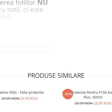
erea foliilor
NU
u totii, ci este
ibil.
 SE SPARGE
in
i periculoase.
la zgarieturi si
STE
ecranul!
la zgarieturi,
at ecranului pe
at
PRODUSE SIMILARE
unctionalitatea
nfortabila a
alme V50s - Folie protectie
Folie Protectie Pentru F150 Ai
-20%
Plus, VDOO
29,99 RON
23,99 RON
29,99 RON
23,99 RON
e Amprenta