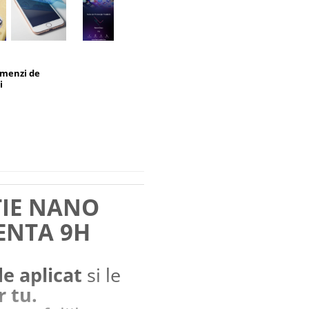
omenzi de
i
TIE NANO
ENTA 9H
de aplicat
si le
r tu.