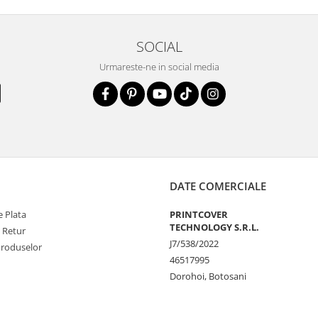
t functiona in
SOCIAL
lusiv
pentru
Urmareste-ne in social media
lui ceea ce ii
e folosi
orice
aceasta.
ne:
no Glass 9H
ratare, Servetel
DATE COMERCIALE
ticker Dust
 Plata
PRINTCOVER
de Ghidare)
TECHNOLOGY S.R.L.
e Retur
J7/538/2022
Produselor
46517995
Dorohoi, Botosani
u v-a iesit din
lia si sa o