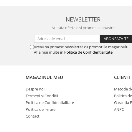
implementati in ecran vo
continuare!
NEWSLETTER
Folia este decupata
exc
Nu rata ofertele si promotiile noastre
suprafata
plana
a ecranu
ofera posibilitatea de a s
Vreau sa primesc newsletter cu promotiile magazinului.
husa
impreuna cu 
Afla mai multe in
Politica de Confidentialitate
Pachetul conti
•Folia de Protectie Na
•Kit Instalare (Laveta de Cu
MAGAZINUL MEU
CLIENTI
Umet, Servetel Uscat, S
Despre noi
Metode de
Absorber si Stickere 
Termeni si Conditii
Politica d
Politica de Confidentialitate
Garantia 
Politica de livrare
ANPC
In cazul in care montarea n
Contact
prima puteti dezlipi fo