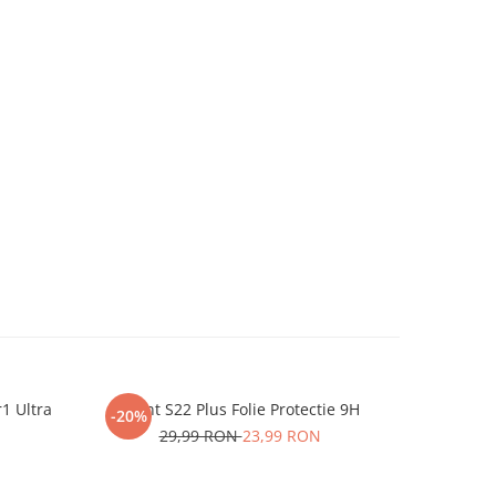
r1 Ultra
iHunt S22 Plus Folie Protectie 9H
One P
-20%
-20%
29,99 RON
23,99 RON
2