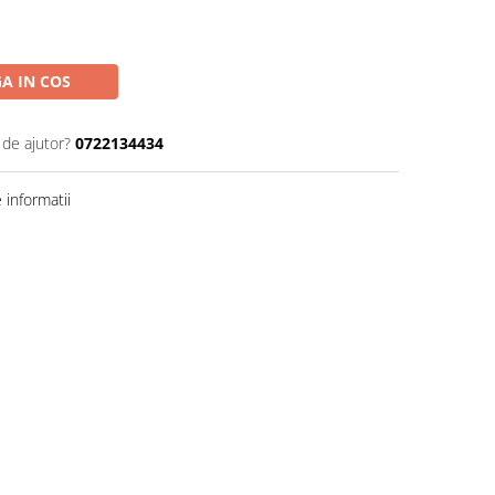
A IN COS
 de ajutor?
0722134434
informatii