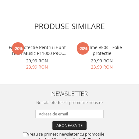
tu.
Materialul folosit in
producerea foliilor
NU
este
PRODUSE SIMILARE
sticla pe care o stim cu totii, ci
este
Nano Glass
flexibil.
Acesta
g
aranteaza
ca
NU SE
Folie Protectie Pentru iHunt
Realme V50s - Folie
-20%
-20%
Titan Music P11000 PRO,
protectie
SPARGE
in mii de cioburi
VDOO
29,99 RON
29,99 RON
ascutite si periculoase.
23,99 RON
23,99 RON
NEWSLETTER
Nu numai ca este rezistenta la
Nu rata ofertele si promotiile noastre
zgarieturi si spargere, ci si
INTARESTE
ecranul!
Folia avand rezistenta 9H la
zgarieturi, asigura si un aspect
Vreau sa primesc newsletter cu promotiile