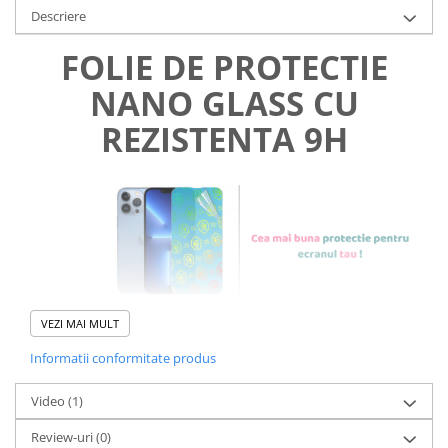
Descriere
FOLIE DE PROTECTIE
NANO GLASS CU
REZISTENTA 9H
VEZI MAI MULT
Informatii conformitate produs
Foliile noastre sunt
usor de
Video
(1)
aplicat
si le poti monta
chiar
Review-uri
(0)