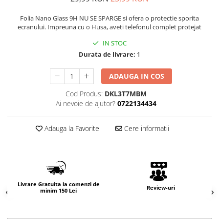
Folia Nano Glass 9H NU SE SPARGE si ofera o protectie sporita
ecranului. Impreuna cu o Husa, aveti telefonul complet protejat
IN STOC
Durata de livrare:
1
ADAUGA IN COS
Cod Produs:
DKL3T7MBM
Ai nevoie de ajutor?
0722134434
Adauga la Favorite
Cere informatii
Livrare Gratuita la comenzi de
Review-uri
minim 150 Lei