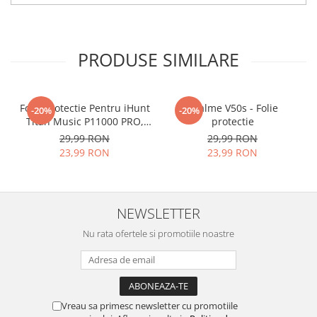
tu.
Materialul folosit in
producerea foliilor
NU
este
PRODUSE SIMILARE
sticla pe care o stim cu totii, ci
este
Nano Glass
flexibil.
Acesta
g
aranteaza
ca
NU SE
Folie Protectie Pentru iHunt
Realme V50s - Folie
-20%
-20%
Titan Music P11000 PRO,
protectie
SPARGE
in mii de cioburi
VDOO
29,99 RON
29,99 RON
ascutite si periculoase.
23,99 RON
23,99 RON
NEWSLETTER
Nu numai ca este rezistenta la
Nu rata ofertele si promotiile noastre
zgarieturi si spargere, ci si
INTARESTE
ecranul!
Folia avand rezistenta 9H la
zgarieturi, asigura si un aspect
Vreau sa primesc newsletter cu promotiile