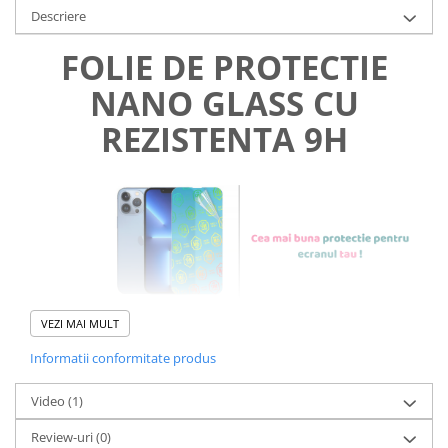
Descriere
FOLIE DE PROTECTIE
NANO GLASS CU
REZISTENTA 9H
VEZI MAI MULT
Informatii conformitate produs
Foliile noastre sunt
usor de
Video
(1)
aplicat
si le poti monta
chiar
Review-uri
(0)