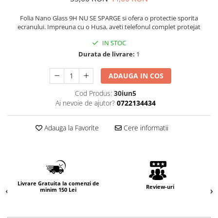
Folia Nano Glass 9H NU SE SPARGE si ofera o protectie sporita
ecranului. Impreuna cu o Husa, aveti telefonul complet protejat
IN STOC
Durata de livrare:
1
ADAUGA IN COS
Cod Produs:
30iun5
Ai nevoie de ajutor?
0722134434
Adauga la Favorite
Cere informatii
Livrare Gratuita la comenzi de
Review-uri
minim 150 Lei