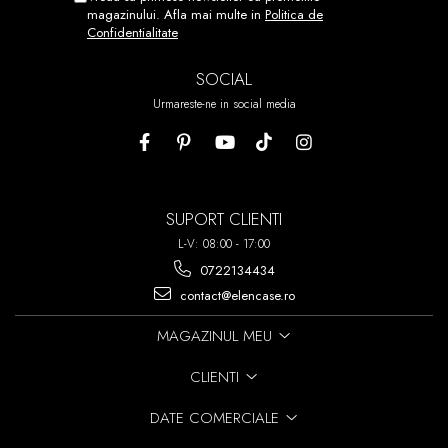
REPOZITIONATI.
magazinului. Afla mai multe in
Politica de
Confidentialitate
ACEST PROCES POATE FI
REPETAT DE PANA LA 7 ORI!
SOCIAL
Urmareste-ne in social media
SUPORT CLIENTI
L-V: 08:00 - 17:00
0722134434
contact@elencase.ro
MAGAZINUL MEU
CLIENTI
DATE COMERCIALE