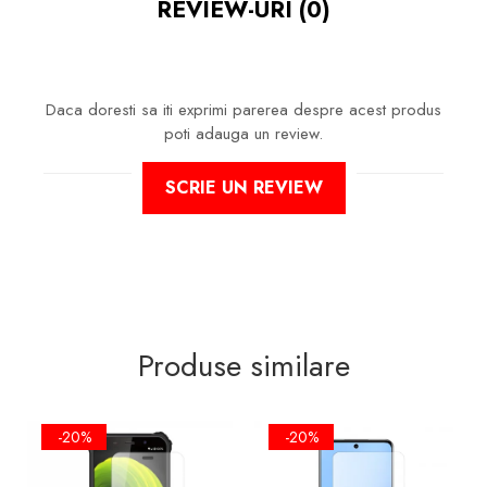
REVIEW-URI
(0)
LA ZGARIETURI, ASIGURA SI UN
ASPECT IMACULAT ECRANULUI
PE TIMP INDELUNGAT
Daca doresti sa iti exprimi parerea despre acest produs
poti adauga un review.
NU MODIFICA
IN NICI UN FEL
SCRIE UN REVIEW
FUNCTIONALITATEA NORMALA
SI UTILIZAREA CONFORTABILA A
TELEFONULUI.
FACE ID
SI
SENZORII DE
AMPRENTA
IMPLEMENTATI IN
ECRAN VOT FUNCTIONA IN
CONTINUARE!
Produse similare
-20%
-20%
FOLIA ESTE DECUPATA
EXCLUSIV
PENTRU SUPRAFATA