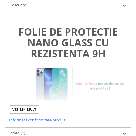
Descriere
FOLIE DE PROTECTIE
NANO GLASS CU
REZISTENTA 9H
VEZI MAI MULT
Informatii conformitate produs
Foliile noastre sunt
usor de
Video
(1)