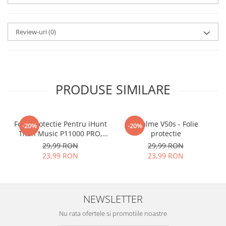
aplicat
si le poti monta
chiar
tu.
Review-uri
(0)
Materialul folosit in
producerea foliilor
NU
este
sticla pe care o stim cu totii, ci
este
Nano Glass
flexibil.
PRODUSE SIMILARE
Acesta
g
aranteaza
ca
NU SE
SPARGE
in mii de cioburi
Folie Protectie Pentru iHunt
ascutite si periculoase.
Realme V50s - Folie
-20%
-20%
Titan Music P11000 PRO,
protectie
VDOO
29,99 RON
29,99 RON
23,99 RON
23,99 RON
Nu numai ca este rezistenta la
zgarieturi si spargere, ci si
NEWSLETTER
INTARESTE
ecranul!
Nu rata ofertele si promotiile noastre
Folia avand rezistenta 9H la