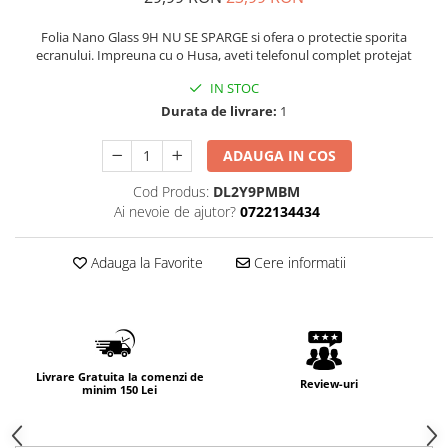
Folia Nano Glass 9H NU SE SPARGE si ofera o protectie sporita
ecranului. Impreuna cu o Husa, aveti telefonul complet protejat
IN STOC
Durata de livrare:
1
ADAUGA IN COS
Cod Produs:
DL2Y9PMBM
Ai nevoie de ajutor?
0722134434
Adauga la Favorite
Cere informatii
Livrare Gratuita la comenzi de
Review-uri
minim 150 Lei