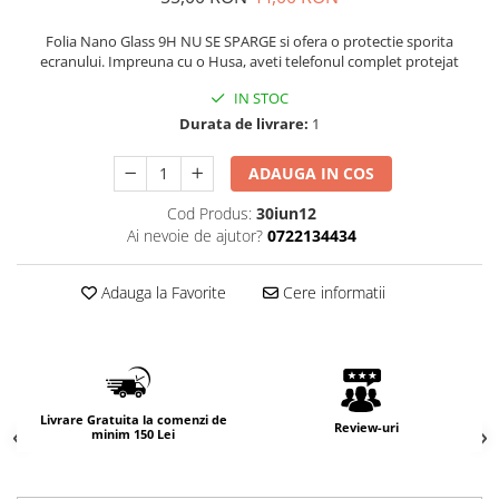
Folia Nano Glass 9H NU SE SPARGE si ofera o protectie sporita
ecranului. Impreuna cu o Husa, aveti telefonul complet protejat
IN STOC
Durata de livrare:
1
ADAUGA IN COS
Cod Produs:
30iun12
Ai nevoie de ajutor?
0722134434
Adauga la Favorite
Cere informatii
Livrare Gratuita la comenzi de
Review-uri
minim 150 Lei