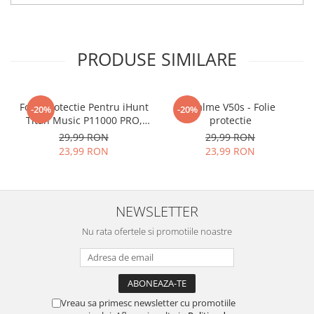
tu.
Materialul folosit in
producerea foliilor
NU
este
PRODUSE SIMILARE
sticla pe care o stim cu totii, ci
este
Nano Glass
flexibil.
Acesta
g
aranteaza
ca
NU SE
Folie Protectie Pentru iHunt
Realme V50s - Folie
-20%
-20%
Titan Music P11000 PRO,
protectie
SPARGE
in mii de cioburi
VDOO
29,99 RON
29,99 RON
ascutite si periculoase.
23,99 RON
23,99 RON
NEWSLETTER
Nu numai ca este rezistenta la
Nu rata ofertele si promotiile noastre
zgarieturi si spargere, ci si
INTARESTE
ecranul!
Folia avand rezistenta 9H la
zgarieturi, asigura si un aspect
Vreau sa primesc newsletter cu promotiile