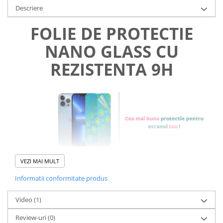
Descriere
FOLIE DE PROTECTIE
NANO GLASS CU
REZISTENTA 9H
VEZI MAI MULT
Informatii conformitate produs
Foliile noastre sunt
usor de
Video
(1)
aplicat
si le poti monta
chiar
Review-uri
(0)