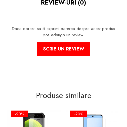
REVIEW-URI
(0)
LA ZGARIETURI, ASIGURA SI UN
ASPECT IMACULAT ECRANULUI
PE TIMP INDELUNGAT
Daca doresti sa iti exprimi parerea despre acest produs
poti adauga un review.
NU MODIFICA
IN NICI UN FEL
SCRIE UN REVIEW
FUNCTIONALITATEA NORMALA
SI UTILIZAREA CONFORTABILA A
TELEFONULUI.
FACE ID
SI
SENZORII DE
AMPRENTA
IMPLEMENTATI IN
ECRAN VOT FUNCTIONA IN
CONTINUARE!
Produse similare
-20%
-20%
FOLIA ESTE DECUPATA
EXCLUSIV
PENTRU SUPRAFATA