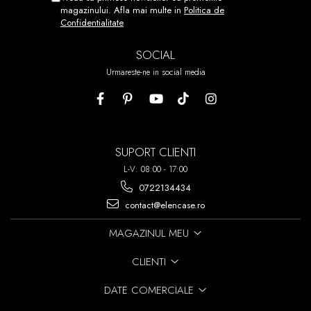
REPOZITIONATI.
magazinului. Afla mai multe in
Politica de
Confidentialitate
ACEST PROCES POATE FI
REPETAT DE PANA LA 7 ORI!
SOCIAL
Urmareste-ne in social media
SUPORT CLIENTI
L-V: 08:00 - 17:00
0722134434
contact@elencase.ro
MAGAZINUL MEU
CLIENTI
DATE COMERCIALE