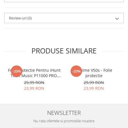
aplicat
si le poti monta
chiar
tu.
Review-uri
(0)
Materialul folosit in
producerea foliilor
NU
este
sticla pe care o stim cu totii, ci
este
Nano Glass
flexibil.
PRODUSE SIMILARE
Acesta
g
aranteaza
ca
NU SE
SPARGE
in mii de cioburi
Folie Protectie Pentru iHunt
ascutite si periculoase.
Realme V50s - Folie
-20%
-20%
Titan Music P11000 PRO,
protectie
VDOO
29,99 RON
29,99 RON
23,99 RON
23,99 RON
Nu numai ca este rezistenta la
zgarieturi si spargere, ci si
NEWSLETTER
INTARESTE
ecranul!
Nu rata ofertele si promotiile noastre
Folia avand rezistenta 9H la