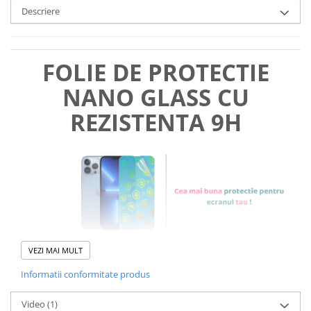
Descriere
FOLIE DE PROTECTIE
NANO GLASS CU
REZISTENTA 9H
VEZI MAI MULT
Informatii conformitate produs
Foliile noastre sunt
usor de
Video
(1)