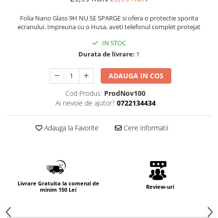
Folia Nano Glass 9H NU SE SPARGE si ofera o protectie sporita
ecranului. Impreuna cu o Husa, aveti telefonul complet protejat
IN STOC
Durata de livrare:
1
ADAUGA IN COS
Cod Produs:
ProdNov100
Ai nevoie de ajutor?
0722134434
Adauga la Favorite
Cere informatii
Livrare Gratuita la comenzi de
Review-uri
minim 150 Lei