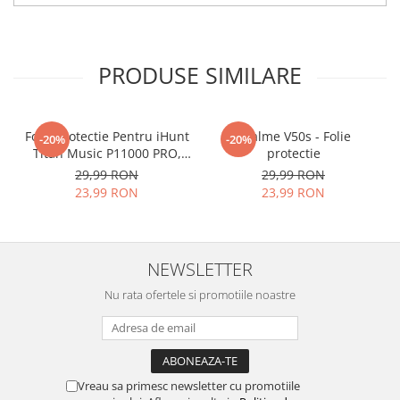
tu.
Materialul folosit in
producerea foliilor
NU
este
PRODUSE SIMILARE
sticla pe care o stim cu totii, ci
este
Nano Glass
flexibil.
Acesta
g
aranteaza
ca
NU SE
Folie Protectie Pentru iHunt
Realme V50s - Folie
-20%
-20%
Titan Music P11000 PRO,
protectie
SPARGE
in mii de cioburi
VDOO
29,99 RON
29,99 RON
ascutite si periculoase.
23,99 RON
23,99 RON
NEWSLETTER
Nu numai ca este rezistenta la
Nu rata ofertele si promotiile noastre
zgarieturi si spargere, ci si
INTARESTE
ecranul!
Folia avand rezistenta 9H la
zgarieturi, asigura si un aspect
Vreau sa primesc newsletter cu promotiile