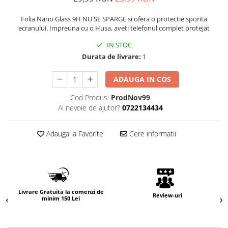
Folia Nano Glass 9H NU SE SPARGE si ofera o protectie sporita
ecranului. Impreuna cu o Husa, aveti telefonul complet protejat
IN STOC
Durata de livrare:
1
ADAUGA IN COS
Cod Produs:
ProdNov99
Ai nevoie de ajutor?
0722134434
Adauga la Favorite
Cere informatii
Livrare Gratuita la comenzi de
Review-uri
minim 150 Lei