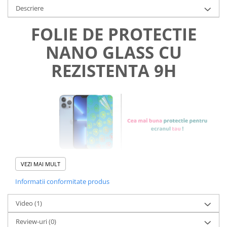
Descriere
FOLIE DE PROTECTIE
NANO GLASS CU
REZISTENTA 9H
VEZI MAI MULT
Informatii conformitate produs
Foliile noastre sunt
usor de
Video
(1)
aplicat
si le poti monta
chiar
Review-uri
(0)