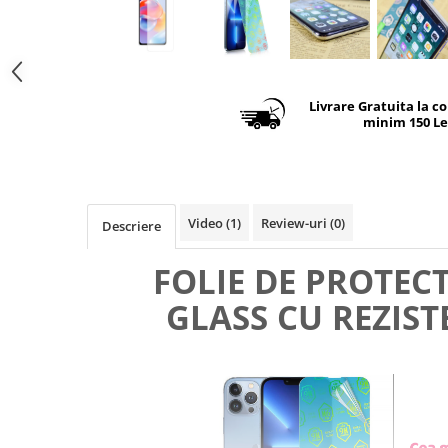
Livrare Gratuita la c
minim 150 Le
Video
(1)
Review-uri
(0)
Descriere
FOLIE DE PROTEC
GLASS CU REZIST