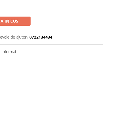
A IN COS
nevoie de ajutor?
0722134434
informatii