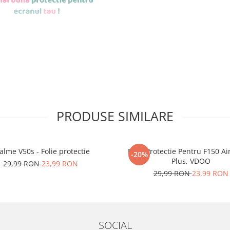
de aplicat
si le
PRODUSE SIMILARE
r tu.
erea foliilor
NU
alme V50s - Folie protectie
Folie Protectie Pentru F150 Ai
u totii, ci este
-20%
Plus, VDOO
29,99 RON
23,99 RON
ibil.
29,99 RON
23,99 RON
 SE SPARGE
in
i periculoase.
SOCIAL