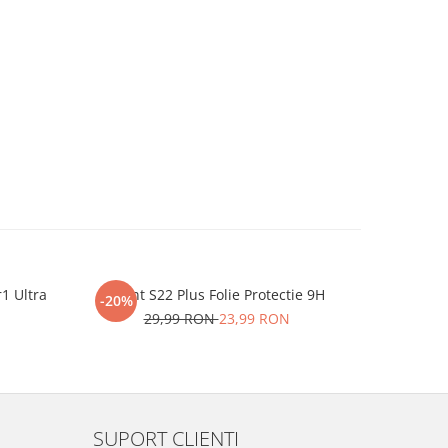
r1 Ultra
iHunt S22 Plus Folie Protectie 9H
One P
-20%
-20%
29,99 RON
23,99 RON
2
SUPORT CLIENTI