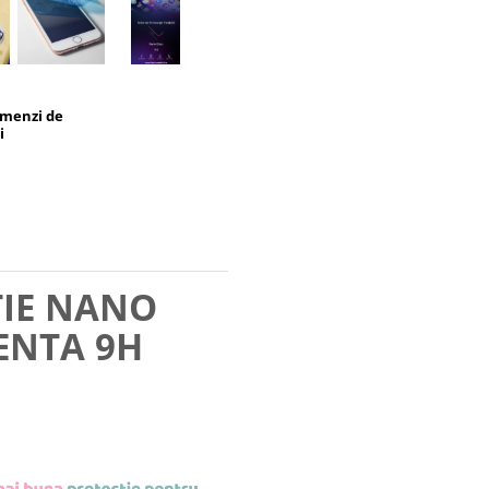
omenzi de
i
TIE NANO
ENTA 9H