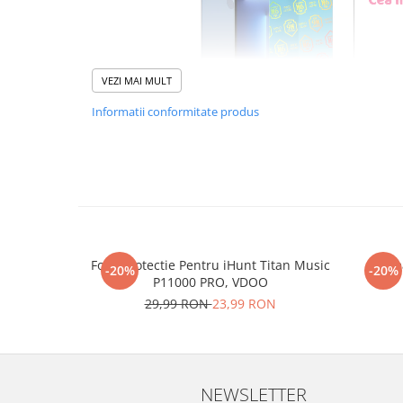
VEZI MAI MULT
Informatii conformitate produs
Foliile noastre sunt
usor 
poti monta
chia
Materialul folosit in produc
Folie Protectie Pentru iHunt Titan Music
Re
este sticla pe care o stim c
-20%
-20%
P11000 PRO, VDOO
Nano Glass
flex
29,99 RON
23,99 RON
Acesta
g
aranteaza
ca
NU
mii de cioburi ascutite s
NEWSLETTER