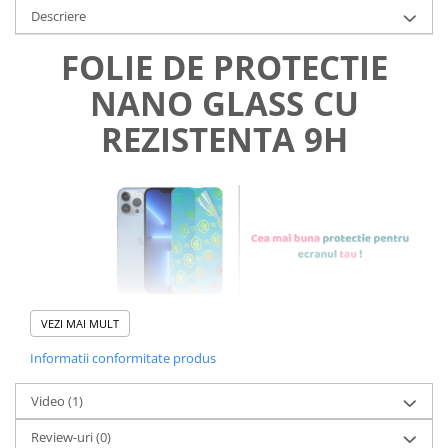
Descriere
FOLIE DE PROTECTIE
NANO GLASS CU
REZISTENTA 9H
VEZI MAI MULT
Informatii conformitate produs
Foliile noastre sunt
usor de
Video
(1)
aplicat
si le poti monta
chiar
Review-uri
(0)