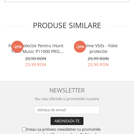
tu.
Materialul folosit in
producerea foliilor
NU
este
PRODUSE SIMILARE
sticla pe care o stim cu totii, ci
este
Nano Glass
flexibil.
Acesta
g
aranteaza
ca
NU SE
Folie Protectie Pentru iHunt
Realme V50s - Folie
-20%
-20%
Titan Music P11000 PRO,
protectie
SPARGE
in mii de cioburi
VDOO
29,99 RON
29,99 RON
ascutite si periculoase.
23,99 RON
23,99 RON
NEWSLETTER
Nu numai ca este rezistenta la
Nu rata ofertele si promotiile noastre
zgarieturi si spargere, ci si
INTARESTE
ecranul!
Folia avand rezistenta 9H la
zgarieturi, asigura si un aspect
Vreau sa primesc newsletter cu promotiile