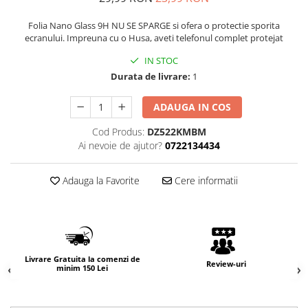
Folia Nano Glass 9H NU SE SPARGE si ofera o protectie sporita
ecranului. Impreuna cu o Husa, aveti telefonul complet protejat
IN STOC
Durata de livrare:
1
ADAUGA IN COS
Cod Produs:
DZ522KMBM
Ai nevoie de ajutor?
0722134434
Adauga la Favorite
Cere informatii
Livrare Gratuita la comenzi de
Review-uri
minim 150 Lei