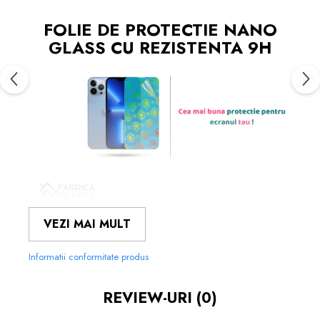
FOLIE DE PROTECTIE NANO
GLASS CU REZISTENTA 9H
FOLIILE NOASTRE SUNT
USOR
VEZI MAI MULT
DE APLICAT
SI LE POTI MONTA
CHIAR TU.
Informatii conformitate produs
MATERIALUL FOLOSIT IN
PRODUCEREA FOLIILOR
NU
ESTE
REVIEW-URI
(0)
STICLA PE CARE O STIM CU