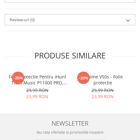
aplicat
si le poti monta
chiar
tu.
Review-uri
(0)
Materialul folosit in
producerea foliilor
NU
este
sticla pe care o stim cu totii, ci
este
Nano Glass
flexibil.
PRODUSE SIMILARE
Acesta
g
aranteaza
ca
NU SE
SPARGE
in mii de cioburi
Folie Protectie Pentru iHunt
ascutite si periculoase.
Realme V50s - Folie
-20%
-20%
Titan Music P11000 PRO,
protectie
VDOO
29,99 RON
29,99 RON
23,99 RON
23,99 RON
Nu numai ca este rezistenta la
zgarieturi si spargere, ci si
NEWSLETTER
INTARESTE
ecranul!
Nu rata ofertele si promotiile noastre
Folia avand rezistenta 9H la