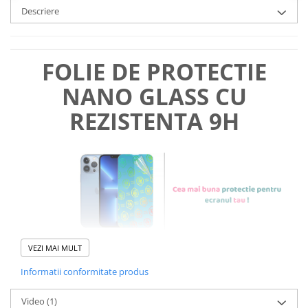
Descriere
FOLIE DE PROTECTIE
NANO GLASS CU
REZISTENTA 9H
VEZI MAI MULT
Informatii conformitate produs
Foliile noastre sunt
usor de
Video
(1)