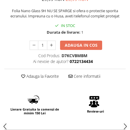
Folia Nano Glass 9H NU SE SPARGE si ofera o protectie sporita
ecranului. Impreuna cu o Husa, aveti telefonul complet protejat
IN STOC
Durata de livrare:
1
ADAUGA IN COS
Cod Produs:
D7KCVBMBM
Ai nevoie de ajutor?
0722134434
Adauga la Favorite
Cere informatii
Livrare Gratuita la comenzi de
Review-uri
minim 150 Lei