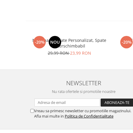
Beneficii:
💫Versatilitate:
O singură husă, nen
de personalizare. Perfectă pentru cei 
exprime individualit
MagChange Plate Personalizat, Spate
MagCh
-20%
NOU
-20%
Interschimbabil
⚙️Funcționalitate Completă:
Menți
29,99 RON
23,99 RON
completă a telefonului tău, făr
🔨Durabilitate:
Fabricată din mat
NEWSLETTER
superioară, husa MagChange este con
Nu rata ofertele si promotiile noastre
timp, protejându-ți telefonul împotr
Laterale Soft Grip TPU si Spate Har
Ridicate pentru Protectia Ecranul
Vreau sa primesc newsletter cu promotiile magazinului.
Afla mai multe in
Politica de Confidentialitate