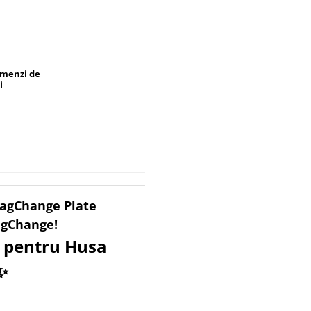
omenzi de
i
MagChange Plate
agChange!
 pentru Husa
✨