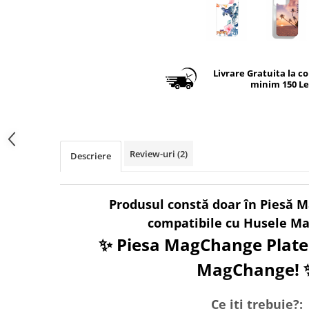
Livrare Gratuita la c
minim 150 Le
Review-uri
(2)
Descriere
Produsul constă doar în Piesă 
compatibile cu Husele M
✨ Piesa MagChange Plate
MagChange! 
Ce iti trebuie?: