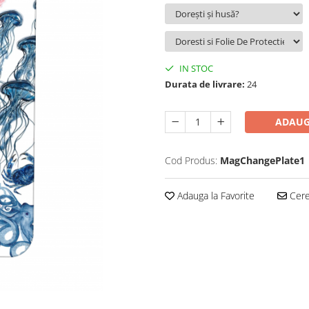
IN STOC
Durata de livrare:
24
ADAUG
Cod Produs:
MagChangePlate1
Adauga la Favorite
Cere 