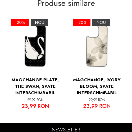
Produse similare
Soft Grip TPU si Spate Hard PC, Slim,
Margini Ridicate pentru Protectia Ecranului
si a Camerelor
-20%
NOU
-20%
NOU
MAGCHANGE PLATE,
MAGCHANGE, IVORY
THE SWAN, SPATE
BLOOM, SPATE
INTERSCHIMBABIL
INTERSCHIMBABIL
29,99 RON
29,99 RON
23,99 RON
23,99 RON
NEWSLETTER