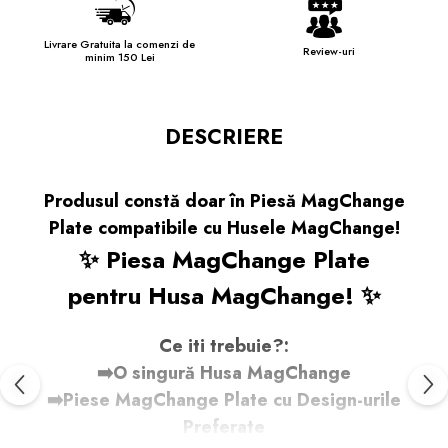
Livrare Gratuita la comenzi de
Review-uri
minim 150 Lei
DESCRIERE
Produsul constă doar în Piesă MagChange
Plate compatibile cu Husele MagChange!
✨ Piesa MagChange Plate
pentru Husa MagChange! ✨
Ce iti trebuie?:
➡️O singură Husa MagChange
➡️Piese MagChange Plate cu Design-urile
Preferate