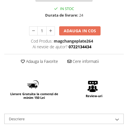
IN STOC
Durata de livrare:
24
ADAUGA IN COS
Cod Produs:
magchangeplate264
Ai nevoie de ajutor?
0722134434
Adauga la Favorite
Cere informatii
Livrare Gratuita la comenzi de
Review-uri
minim 150 Lei
Descriere