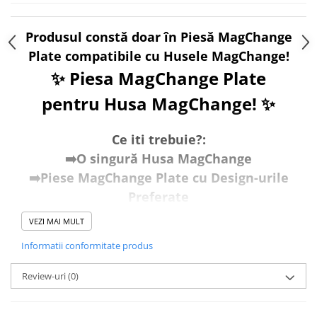
Produsul constă doar în Piesă MagChange
Plate compatibile cu Husele MagChange!
✨ Piesa MagChange Plate
pentru Husa MagChange! ✨
Ce iti trebuie?:
➡️O singură Husa MagChange
➡️Piese MagChange Plate cu Design-urile
Preferate
VEZI MAI MULT
Cum Funcționează:
🧲Atașare Magnetică:
Piesele
Informatii conformitate produs
MagChange Plate se atașează ferm de
Review-uri
(0)
husa principală prin magnetii MagSafe,
asigurând o fixare sigură și stabilă.