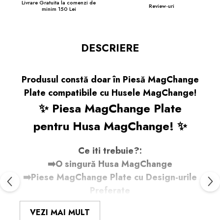
Livrare Gratuita la comenzi de
Review-uri
minim 150 Lei
DESCRIERE
Produsul constă doar în Piesă MagChange
Plate compatibile cu Husele MagChange!
✨ Piesa MagChange Plate
pentru Husa MagChange! ✨
Ce iti trebuie?:
➡️O singură Husa MagChange
➡️Piese MagChange Plate cu Design-urile
Preferate
Cum Funcționează:
VEZI MAI MULT