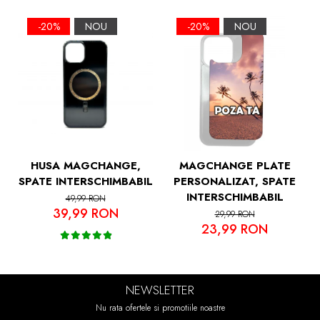
Margini Ridicate pentru Protectia Ecranului
si a Camerelor
-20%
NOU
-20%
NOU
HUSA MAGCHANGE,
MAGCHANGE PLATE
SPATE INTERSCHIMBABIL
PERSONALIZAT, SPATE
INTERSCHIMBABIL
49,99 RON
39,99 RON
29,99 RON
23,99 RON
NEWSLETTER
Nu rata ofertele si promotiile noastre