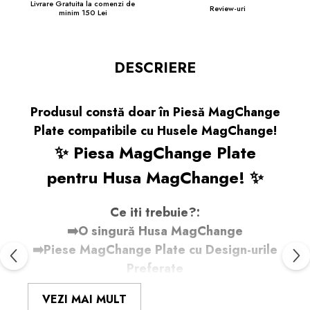
Livrare Gratuita la comenzi de
Review-uri
minim 150 Lei
DESCRIERE
Produsul constă doar în Piesă MagChange
Plate compatibile cu Husele MagChange!
✨ Piesa MagChange Plate
pentru Husa MagChange! ✨
Ce iti trebuie?:
➡️O singură Husa MagChange
➡️Piese MagChange Plate cu Design-urile
Preferate
Cum Funcționează:
VEZI MAI MULT