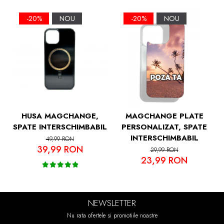
Margini Ridicate pentru Protectia Ecranului
si a Camerelor
-20%
NOU
-20%
NOU
HUSA MAGCHANGE,
MAGCHANGE PLATE
SPATE INTERSCHIMBABIL
PERSONALIZAT, SPATE
INTERSCHIMBABIL
49,99 RON
39,99 RON
29,99 RON
23,99 RON
NEWSLETTER
Nu rata ofertele si promotiile noastre