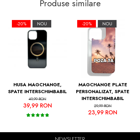
Produse similare
Soft Grip TPU si Spate Hard PC, Slim,
Margini Ridicate pentru Protectia Ecranului
si a Camerelor
-20%
NOU
-20%
NOU
HUSA MAGCHANGE,
MAGCHANGE PLATE
SPATE INTERSCHIMBABIL
PERSONALIZAT, SPATE
INTERSCHIMBABIL
49,99 RON
39,99 RON
29,99 RON
23,99 RON
NEWSLETTER