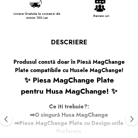
Livrare Gratuita la comenzi de
Review-uri
minim 150 Lei
DESCRIERE
Produsul constă doar în Piesă MagChange
Plate compatibile cu Husele MagChange!
✨ Piesa MagChange Plate
pentru Husa MagChange! ✨
Ce iti trebuie?:
➡️O singură Husa MagChange
➡️Piese MagChange Plate cu Design-urile
Preferate