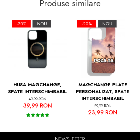
Produse similare
Soft Grip TPU si Spate Hard PC, Slim,
Margini Ridicate pentru Protectia Ecranului
si a Camerelor
-20%
NOU
-20%
NOU
HUSA MAGCHANGE,
MAGCHANGE PLATE
SPATE INTERSCHIMBABIL
PERSONALIZAT, SPATE
INTERSCHIMBABIL
49,99 RON
39,99 RON
29,99 RON
23,99 RON
NEWSLETTER