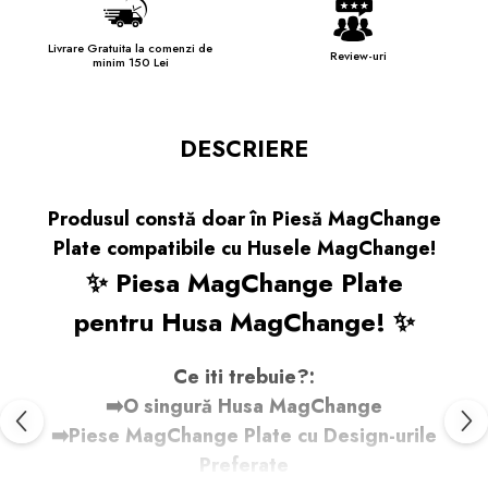
Livrare Gratuita la comenzi de
Review-uri
minim 150 Lei
DESCRIERE
Produsul constă doar în Piesă MagChange
Plate compatibile cu Husele MagChange!
✨ Piesa MagChange Plate
pentru Husa MagChange! ✨
Ce iti trebuie?:
➡️O singură Husa MagChange
➡️Piese MagChange Plate cu Design-urile
Preferate