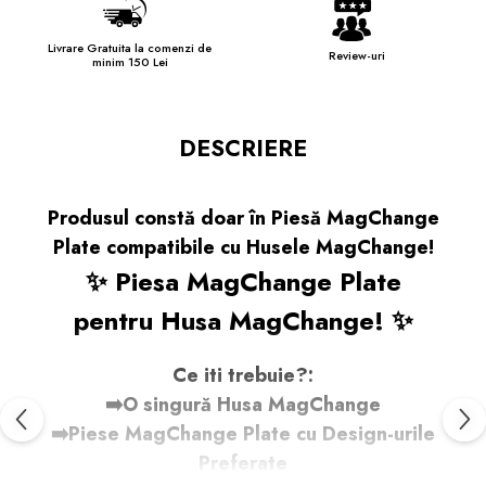
Livrare Gratuita la comenzi de
Review-uri
minim 150 Lei
DESCRIERE
Produsul constă doar în Piesă MagChange
Plate compatibile cu Husele MagChange!
✨ Piesa MagChange Plate
pentru Husa MagChange! ✨
Ce iti trebuie?:
➡️O singură Husa MagChange
➡️Piese MagChange Plate cu Design-urile
Preferate