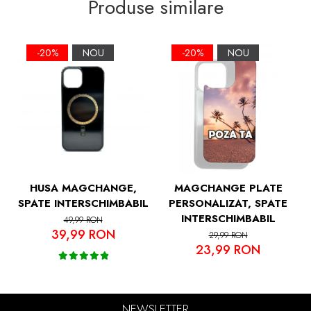
Produse similare
Soft Grip TPU si Spate Hard PC, Slim,
Margini Ridicate pentru Protectia Ecranului
si a Camerelor
-20%
NOU
-20%
NOU
HUSA MAGCHANGE,
MAGCHANGE PLATE
SPATE INTERSCHIMBABIL
PERSONALIZAT, SPATE
INTERSCHIMBABIL
49,99 RON
39,99 RON
29,99 RON
23,99 RON
NEWSLETTER