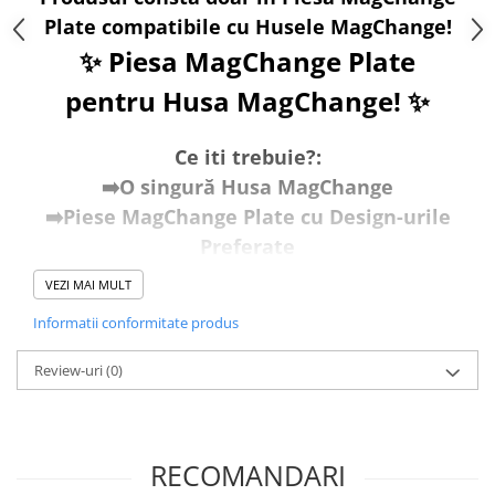
Plate compatibile cu Husele MagChange!
✨ Piesa MagChange Plate
pentru Husa MagChange! ✨
Ce iti trebuie?:
➡️O singură Husa MagChange
➡️Piese MagChange Plate cu Design-urile
Preferate
VEZI MAI MULT
Cum Funcționează:
🧲Atașare Magnetică:
Piesele
Informatii conformitate produs
MagChange Plate se atașează ferm de
Review-uri
(0)
husa principală prin magnetii MagSafe,
asigurând o fixare sigură și stabilă.
RECOMANDARI
🖼️Personalizare Instantanee:
Schimbă