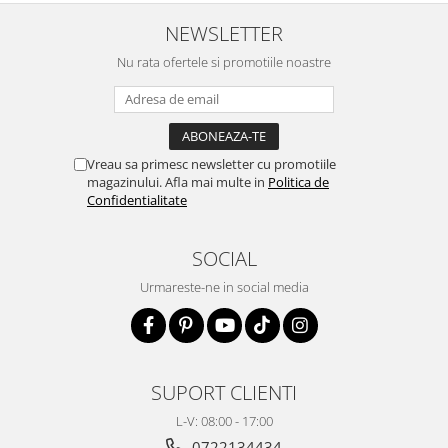
⚙️Funcționalitate Completă:
Menține
NEWSLETTER
funcționalitatea completă a telefonului
Nu rata ofertele si promotiile noastre
tău, fără compromisuri.
🔨Durabilitate:
Fabricată din materiale
de calitate superioară, husa MagChange
Vreau sa primesc newsletter cu promotiile
magazinului. Afla mai multe in
Politica de
este concepută să reziste în timp,
Confidentialitate
protejându-ți telefonul împotriva uzurii
zilnice. Laterale Soft Grip TPU si Spate
SOCIAL
Hard PC, Slim, Margini Ridicate pentru
Urmareste-ne in social media
Protectia Ecranului si a Camerelor
SUPORT CLIENTI
L-V: 08:00 - 17:00
0722134434