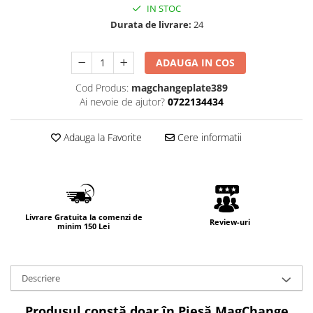
IN STOC
Durata de livrare:
24
ADAUGA IN COS
Cod Produs:
magchangeplate389
Ai nevoie de ajutor?
0722134434
Adauga la Favorite
Cere informatii
Livrare Gratuita la comenzi de
Review-uri
minim 150 Lei
Descriere
Produsul constă doar în Piesă MagChange