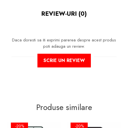
SI
INTARESTE
ECRANUL!
FOLIA AVAND REZISTENTA 9H
REVIEW-URI
(0)
LA ZGARIETURI, ASIGURA SI UN
ASPECT IMACULAT ECRANULUI
PE TIMP INDELUNGAT
Daca doresti sa iti exprimi parerea despre acest produs
poti adauga un review.
NU MODIFICA
IN NICI UN FEL
SCRIE UN REVIEW
FUNCTIONALITATEA NORMALA
SI UTILIZAREA CONFORTABILA A
TELEFONULUI.
FACE ID
SI
SENZORII DE
AMPRENTA
IMPLEMENTATI IN
ECRAN VOT FUNCTIONA IN
CONTINUARE!
Produse similare
-20%
-20%