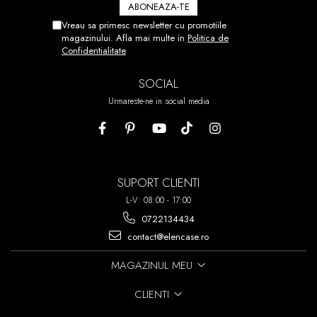
NU V-A IESIT DIN PRIMA PUTETI
DEZLIPI FOLIA SI SA O
Vreau sa primesc newsletter cu promotiile
REPOZITIONATI.
magazinului. Afla mai multe in
Politica de
Confidentialitate
ACEST PROCES POATE FI
REPETAT DE PANA LA 7 ORI!
SOCIAL
Urmareste-ne in social media
SUPORT CLIENTI
L-V: 08:00 - 17:00
0722134434
contact@elencase.ro
MAGAZINUL MEU
CLIENTI