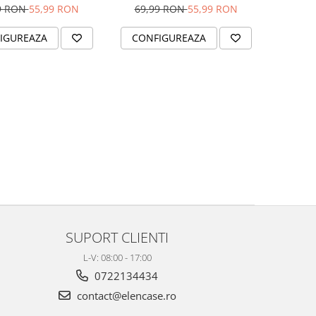
ate Hard PC, Slim,
Hard PC, Slim, Margini
9 RON
55,99 RON
69,99 RON
55,99 RON
ni Ridicate pentru
Ridicate pentru Protectia
tia Ecranului si a
Ecranului si a Camerelor
IGUREAZA
CONFIGUREAZA
Camerelor
SUPORT CLIENTI
L-V: 08:00 - 17:00
0722134434
contact@elencase.ro