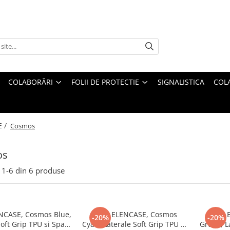
COLABORĂRI
FOLII DE PROTECTIE
SIGNALISTICA
COL
E /
Cosmos
os
1-
6
din
6
produse
NCASE, Cosmos Blue,
Husa ELENCASE, Cosmos
Husa 
-20%
-20%
Soft Grip TPU si Spate
Cyan, Laterale Soft Grip TPU si
Green, L