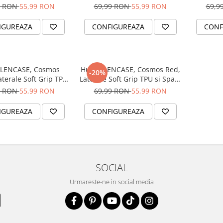
PC, Slim, Margini
Spate Hard PC, Slim, Margini
si Sp
9 RON
55,99 RON
69,99 RON
55,99 RON
69,9
e pentru Protectia
Ridicate pentru Protectia
Margi
lui si a Camerelor
Ecranului si a Camerelor
Protec
IGUREAZA
CONFIGUREAZA
CONF
ELENCASE, Cosmos
Husa ELENCASE, Cosmos Red,
-20%
aterale Soft Grip TPU
Laterale Soft Grip TPU si Spate
ate Hard PC, Slim,
Hard PC, Slim, Margini
9 RON
55,99 RON
69,99 RON
55,99 RON
i Ridicate pentru
Ridicate pentru Protectia
tia Ecranului si a
Ecranului si a Camerelor
IGUREAZA
CONFIGUREAZA
Camerelor
SOCIAL
Urmareste-ne in social media