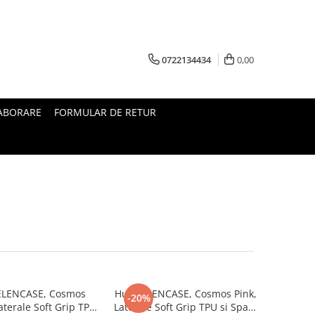
0722134434
0,00
ABORARE
FORMULAR DE RETUR
ELENCASE, Cosmos
Husa ELENCASE, Cosmos Pink,
-20%
aterale Soft Grip TPU
Laterale Soft Grip TPU si Spate