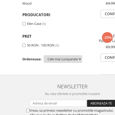
Hard 
69,9
Wood
Ridicat
Ecranu
CONF
PRODUCATORI
Elen Case
(6)
Husa 
PRET
-20%
Purple, L
50 RON - 100 RON
(6)
si Sp
69,9
Margin
Protec
CONF
Ordoneaza:
NEWSLETTER
Nu rata ofertele si promotiile noastre
Vreau sa primesc newsletter cu promotiile magazinului.