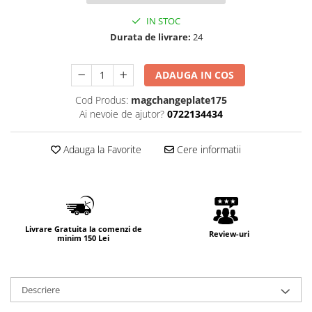
IN STOC
Durata de livrare:
24
ADAUGA IN COS
Cod Produs:
magchangeplate175
Ai nevoie de ajutor?
0722134434
Adauga la Favorite
Cere informatii
Livrare Gratuita la comenzi de
Review-uri
minim 150 Lei
Descriere