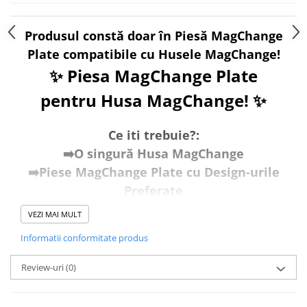
Produsul constă doar în Piesă MagChange
Plate compatibile cu Husele MagChange!
✨ Piesa MagChange Plate
pentru Husa MagChange! ✨
Ce iti trebuie?:
➡️O singură Husa MagChange
➡️Piese MagChange Plate cu Design-urile
Preferate
VEZI MAI MULT
Cum Funcționează:
🧲Atașare Magnetică:
Piesele
Informatii conformitate produs
MagChange Plate se atașează ferm de
Review-uri
(0)
husa principală prin magnetii MagSafe,
asigurând o fixare sigură și stabilă.