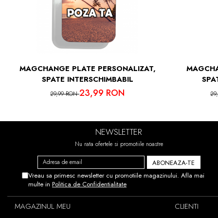
MAGCHANGE PLATE PERSONALIZAT,
MAGCHA
SPATE INTERSCHIMBABIL
SPA
23,99 RON
29,99 RON
29
NEWSLETTER
Nu rata ofertele si promotiile noastre
Vreau sa primesc newsletter cu promotiile magazinului. Afla mai
multe in
Politica de Confidentialitate
MAGAZINUL MEU
CLIENTI