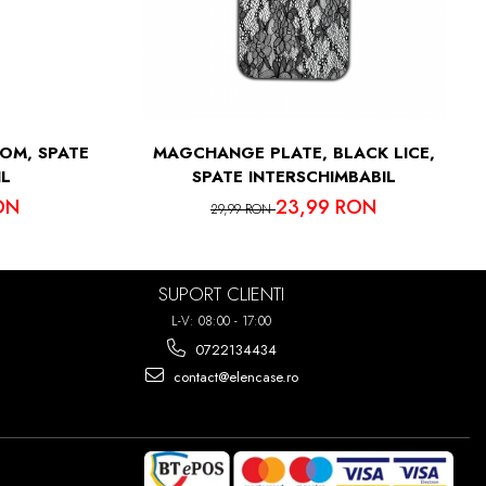
OM, SPATE
MAGCHANGE PLATE, BLACK LICE,
IL
SPATE INTERSCHIMBABIL
ON
23,99 RON
29,99 RON
SUPORT CLIENTI
L-V: 08:00 - 17:00
0722134434
contact@elencase.ro