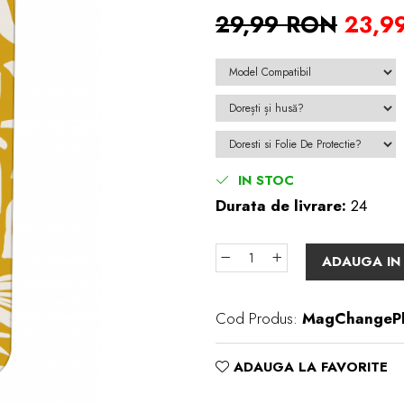
29,99 RON
23,9
IN STOC
Durata de livrare:
24
ADAUGA IN
Cod Produs:
MagChangePl
ADAUGA LA FAVORITE