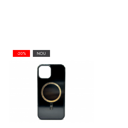
⚙️Funcționalita
🔨Durabilitate:
concepută să rezis
Grip TPU si Sp
-20%
NOU