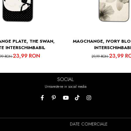
NGE PLATE, THE SWAN,
MAGCHANGE, IVORY BLO
TE INTERSCHIMBABIL
INTERSCHIMBAB
23,99 RON
23,99 R
,99 RON
29,99 RON
SOCIAL
Urmareste-ne in social media
DATE COMERCIALE