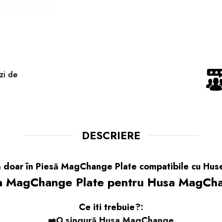
zi de
DESCRIERE
ă doar în Piesă MagChange Plate compatibile cu Hu
a MagChange Plate pentru Husa MagCh
Ce iti trebuie?:
➡️O singură Husa MagChange