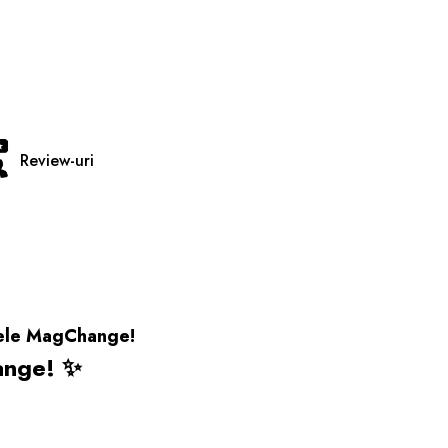
Review-uri
sele MagChange!
ange! ✨