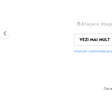
🧲Atașare Magn
pr
VEZI MAI MULT
🖼️Personalizar
Informatii conformitate pr
telefonul
🔀Ușor de Înloc
Daca 
💫Versatilitat
p