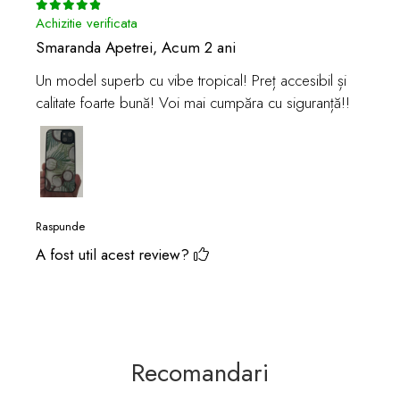
rapid și ușor, fără a fi nevoie de
Achizitie verificata
instrumente suplimentare sau abilități
Smaranda Apetrei,
Acum 2 ani
tehnice.
Un model superb cu vibe tropical! Preț accesibil și
calitate foarte bună! Voi mai cumpăra cu siguranță!!
Beneficii:
💫Versatilitate:
O singură husă,
nenumărate posibilități de personalizare.
Perfectă pentru cei care își doresc să-și
exprime individualitatea.
Raspunde
A fost util acest review?
⚙️Funcționalitate Completă:
Menține
funcționalitatea completă a telefonului tău,
fără compromisuri.
Recomandari
🔨Durabilitate:
Fabricată din materiale de