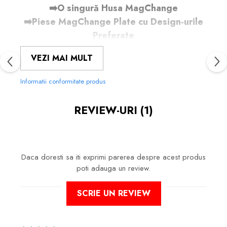
➡️O singură Husa MagChange
➡️Piese MagChange Plate cu Design-urile
Preferate
Cum Funcționează:
VEZI MAI MULT
🧲Atașare Magnetică:
Piesele
Informatii conformitate produs
MagChange Plate se atașează ferm de
husa principală prin magnetii MagSafe,
REVIEW-URI
(1)
asigurând o fixare sigură și stabilă.
🖼️Personalizare Instantanee:
Schimbă
Daca doresti sa iti exprimi parerea despre acest produs
piesele MagChange Plate pentru a-ți
poti adauga un review.
adapta telefonul la stilul și starea ta de
spirit. Poți alege dintre diferite modele
SCRIE UN REVIEW
🔀Ușor de Înlocuit:
Piesele se înlocuiesc