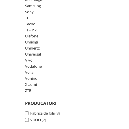
Samsung
Sony
TCL
Tecno
TP-link
Ulefone
Umidigi
Unihertz
Universal
Vivo
Vodafone
Volla
Vonino
Xiaomi
ZTE
PRODUCATORI
Fabrica de folii
(3)
VDOO
(2)