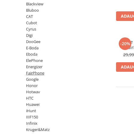
Blackview
Bluboo
ADAUG
CAT
Cubot
Cyrus
Digi
DooGee
Folie
-20%
Fai
E-Boda
Eboda
29,9
ElePhone
Energizer
ADAUG
FairPhone
Google
Honor
Hotwav
HTC
Huawei
iHunt
IIIF150
Infinix
Kruger&Matz