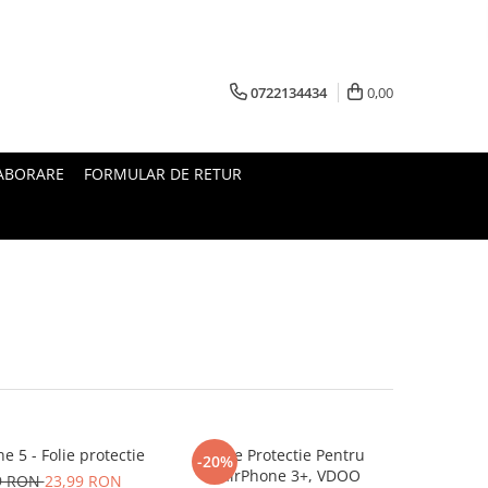
0722134434
0,00
ABORARE
FORMULAR DE RETUR
e 5 - Folie protectie
Folie Protectie Pentru
-20%
FairPhone 3+, VDOO
9 RON
23,99 RON