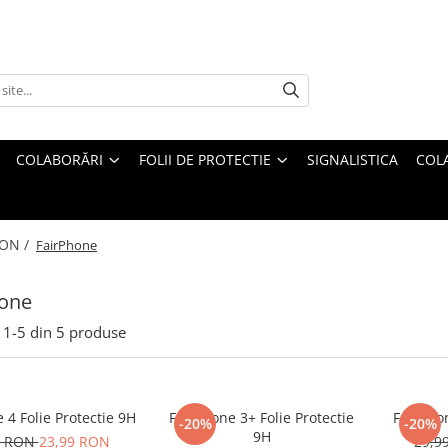
COLABORĂRI
FOLII DE PROTECTIE
SIGNALISTICA
COL
FON /
FairPhone
hone
1-
5
din
5
produse
 4 Folie Protectie 9H
FairPhone 3+ Folie Protectie
Fairphon
-20%
-20%
9H
9 RON
23,99 RON
29,9