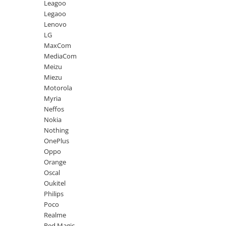
Leagoo
Legaoo
Lenovo
LG
MaxCom
MediaCom
Meizu
Miezu
Motorola
Myria
Neffos
Nokia
Nothing
OnePlus
Oppo
Orange
Oscal
Oukitel
Philips
Poco
Realme
Red Magic